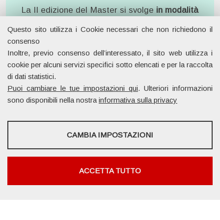
La II edizione del Master si svolge
in modalità
mista
(
50% in presenza,
50% da remoto
) con
Questo sito utilizza i Cookie necessari che non richiedono il
Docenti in Aula e frequenza complessiva pari
consenso
almeno al
70% delle lezioni
.
Inoltre, previo consenso dell’interessato, il sito web utilizza i
cookie per alcuni servizi specifici sotto elencati e per la raccolta
di dati statistici.
Puoi cambiare le tue impostazioni qui
. Ulteriori informazioni
sono disponibili nella nostra
informativa sulla privacy
Informazioni
SERVIZI FACOLTATVI
CAMBIA IMPOSTAZIONI
Questi cookie vengono utilizzati per abilitare servizi di terze parti
che prevedono profilazione. Sono indispensabili per poter usufruire
dei contenuti forniti da piattaforme esterne.
ACCETTA TUTTO
Bando II Edizione del Master
Mostra maggiori informazioni
https://web.uniroma2.it/it/contenuto/bando-
Google/YouTube
COOKIE NECESSARI
master-e-corsi-di-perfezionamento-aa-
2025-2026